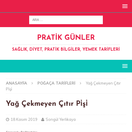
PRATIK GÜNLER
SAĞLIK, DIYET, PRATIK BILGILER, YEMEK TARIFLERI
ANASAYFA
POĞAÇA TARIFLERI
Yağ Çekmeyen Çıtır
Pi̇şi̇
Yağ Çekmeyen Çıtır Pi̇şi̇
18 Kasım 2019
Songül Yerlikaya