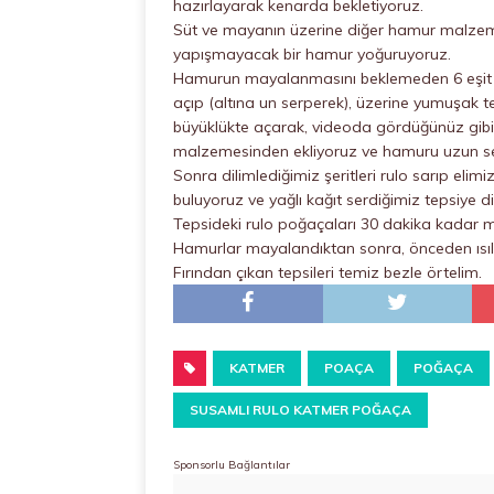
hazırlayarak kenarda bekletiyoruz.
Süt ve mayanın üzerine diğer hamur malzeme
yapışmayacak bir hamur yoğuruyoruz.
Hamurun mayalanmasını beklemeden 6 eşit be
açıp (altına un serperek), üzerine yumuşak 
büyüklükte açarak, videoda gördüğünüz gibi 
malzemesinden ekliyoruz ve hamuru uzun seri
Sonra dilimlediğimiz şeritleri rulo sarıp elim
buluyoruz ve yağlı kağıt serdiğimiz tepsiye d
Tepsideki rulo poğaçaları 30 dakika kadar 
Hamurlar mayalandıktan sonra, önceden ısıltı
Fırından çıkan tepsileri temiz bezle örtelim.
KATMER
POAÇA
POĞAÇA
SUSAMLI RULO KATMER POĞAÇA
Sponsorlu Bağlantılar