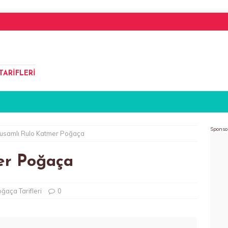
TARIFLERI
Sponso
usamlı Rulo Katmer Poğaça
er Poğaça
ğaça Tarifleri
0