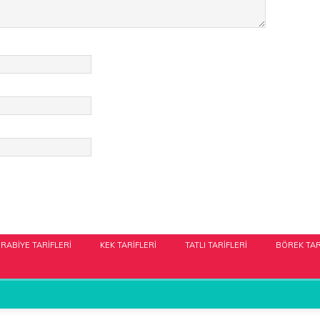
RABIYE TARIFLERI
KEK TARIFLERI
TATLI TARIFLERI
BÖREK TAR