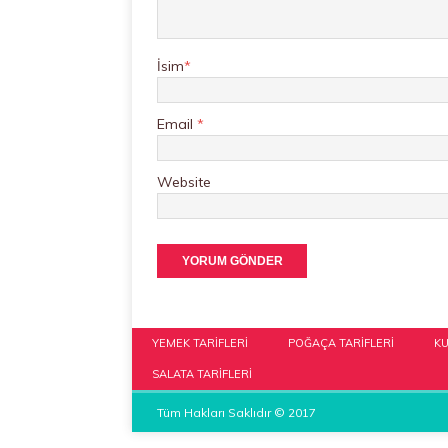
İsim
*
Email
*
Website
YEMEK TARIFLERI
POĞAÇA TARIFLERI
KU
SALATA TARIFLERI
Tüm Hakları Saklıdır © 2017