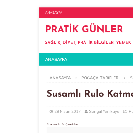
ANASAYFA
PRATIK GÜNLER
SAĞLIK, DIYET, PRATIK BILGILER, YEMEK 
ANASAYFA
ANASAYFA
POĞAÇA TARIFLERI
S
Susamlı Rulo Katm
28 Nisan 2017
Songül Yerlikaya
Po
Sponsorlu Bağlantılar