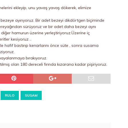
lerini ekleyip, unu yavaş yavaş dökerek, elimize
zeye ayırıyoruz. Bir adet bezeyi dikdörtgen biçiminde
tereyağından sürüyoruz ve bir adet daha bezeyi aynı
diğer hamurun üzerine yerleştiriyoruz.Üzerine iç
tler kesiyoruz ..
izle hafif bastırıp kenarlarını önce süte , sonra susama
iziyoruz.
mayalanmaya bırakıyoruz.
lmış olan 180 dereceli fırında kızarana kadar pişiriyoruz.
RULO
SUSAM