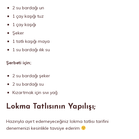
2 su bardağı un
1 çay kaşığı tuz
1 çay kaşığı
Şeker
1 tatlı kaşığı maya
1 su bardağı ılık su
Şerbeti için;
2 su bardağı şeker
2 su bardağı su
Kızartmak için sıvı yağ
Lokma Tatlısının Yapılışı;
Hazırıyla ayırt edemeyeceğiniz lokma tatlısı tarifini
denemenizi kesinlikle tavsiye ederim