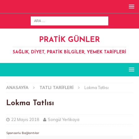
PRATIK GÜNLER
SAĞLIK, DIYET, PRATIK BILGILER, YEMEK TARIFLERI
ANASAYFA
TATLI TARIFLERI
Lokma Tatlısı
Lokma Tatlısı
22 Mayıs 2018
Songül Yerlikaya
Sponsorlu Bağlantılar