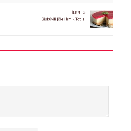
İLERI
Bisküvili Jöleli İrmik Tatlısı