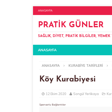
ANASAYFA
PRATIK GÜNLER
SAĞLIK, DIYET, PRATIK BILGILER, YEMEK 
ANASAYFA
ANASAYFA
KURABIYE TARIFLERI
Köy Kurabiyesi
12 Ekim 2020
Songül Yerlikaya
Kur
Sponsorlu Bağlantılar