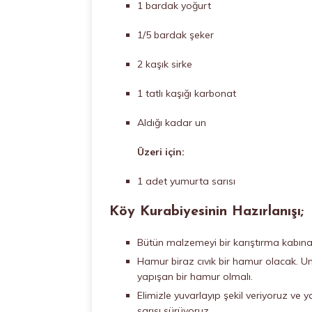
1 bardak yoğurt
1/5 bardak şeker
2 kaşık sirke
1 tatlı kaşığı karbonat
Aldığı kadar un
Üzeri için:
1 adet yumurta sarısı
Köy Kurabiyesinin Hazırlanışı;
Bütün malzemeyi bir karıştırma kabına
Hamur biraz cıvık bir hamur olacak. U
yapışan bir hamur olmalı.
Elimizle yuvarlayıp şekil veriyoruz ve y
sarısı sürüyoruz.