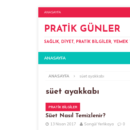
ANASAYFA
PRATIK GÜNLER
SAĞLIK, DIYET, PRATIK BILGILER, YEMEK 
ANASAYFA
ANASAYFA
süet ayakkabı
süet ayakkabı
PRATIK BILGILER
Süet Nasıl Temizlenir?
13 Nisan 2017
Songül Yerlikaya
0