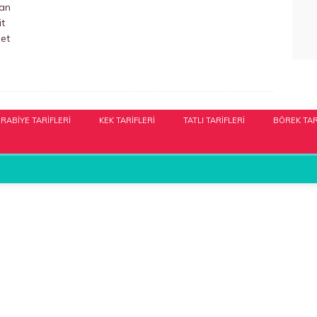
nan
it
üet
RABIYE TARIFLERI
KEK TARIFLERI
TATLI TARIFLERI
BÖREK TAR