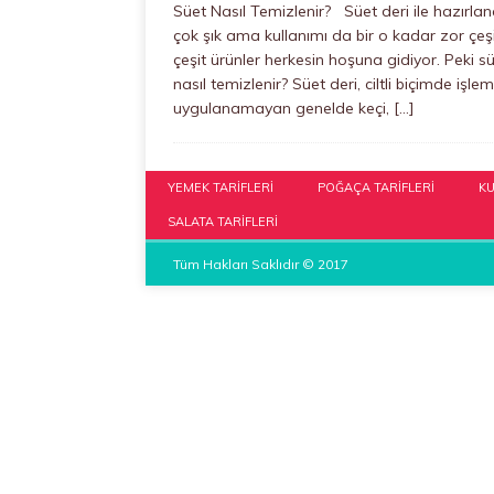
Süet Nasıl Temizlenir? Süet deri ile hazırla
çok şık ama kullanımı da bir o kadar zor çeş
çeşit ürünler herkesin hoşuna gidiyor. Peki s
nasıl temizlenir? Süet deri, ciltli biçimde işlem
uygulanamayan genelde keçi,
[…]
YEMEK TARIFLERI
POĞAÇA TARIFLERI
KU
SALATA TARIFLERI
Tüm Hakları Saklıdır © 2017