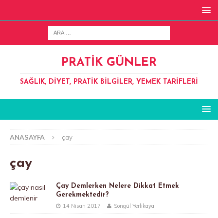
PRATIK GÜNLER
SAĞLIK, DIYET, PRATIK BILGILER, YEMEK TARIFLERI
ANASAYFA
çay
çay
Çay Demlerken Nelere Dikkat Etmek
Gerekmektedir?
14 Nisan 2017
Songül Yerlikaya