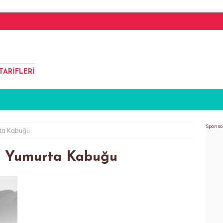
TARIFLERI
Sponso
rta Kabuğu
in Yumurta Kabuğu