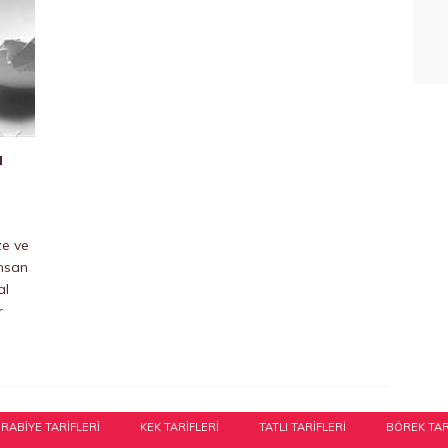
a
ze ve
insan
al
r
RABIYE TARIFLERI
KEK TARIFLERI
TATLI TARIFLERI
BÖREK TAR