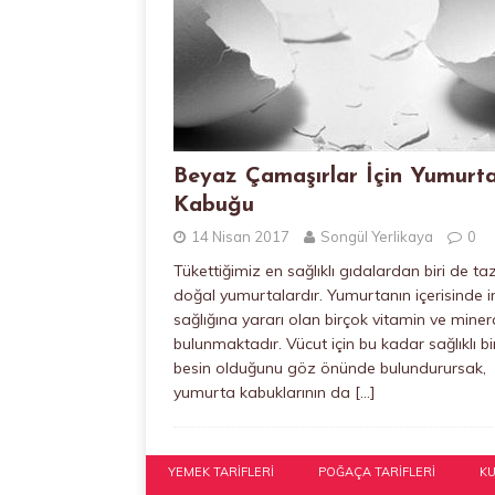
Beyaz Çamaşırlar İçin Yumurt
Kabuğu
14 Nisan 2017
Songül Yerlikaya
0
Tükettiğimiz en sağlıklı gıdalardan biri de ta
doğal yumurtalardır. Yumurtanın içerisinde 
sağlığına yararı olan birçok vitamin ve miner
bulunmaktadır. Vücut için bu kadar sağlıklı bi
besin olduğunu göz önünde bulundurursak,
yumurta kabuklarının da
[…]
YEMEK TARIFLERI
POĞAÇA TARIFLERI
KU